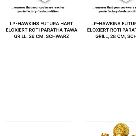
LP-HAWKINS FUTURA HART
LP-HAWKINS FUTU
ELOXIERT ROTI PARATHA TAWA
ELOXIERT ROTI PAR
GRILL, 26 CM, SCHWARZ
GRILL, 28 CM, S
URSPRÜNGLICHER PREIS WAR: 29,99 €
AKTUELLER PREIS IST: 14,99 €.