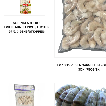
SCHINKEN (DEKO)
TRUTHAHNFLEISCHSTÜCKEN
57%, 3,63KG/STK-PREIS
TK-13/15 RIESENGARNELLEN ROH
SCH. 750G TK
URSPRÜNGLICHER PREIS WAR: 11,89 €
AKTUELLER PREIS IST: 7,99 €.
URSPRÜNGLICHER PREIS WAR: 24,89 €
AKTUELLER PREIS IST: 18,95 €.