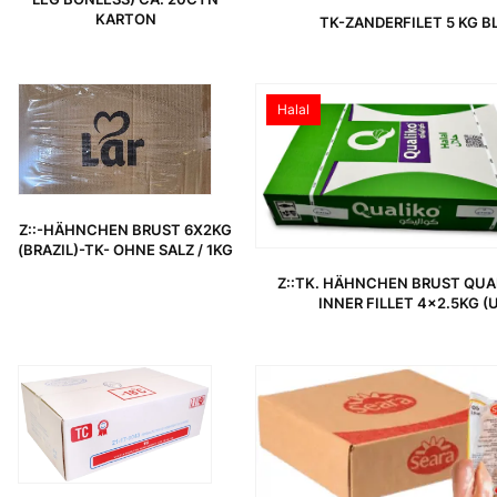
KARTON
TK-ZANDERFILET 5 KG BL
Halal
Z::-HÄHNCHEN BRUST 6X2KG
(BRAZIL)-TK- OHNE SALZ / 1KG
Z::TK. HÄHNCHEN BRUST QUAL
INNER FILLET 4×2.5KG (
URSPRÜNGLICHER PREIS WAR: 6,19 €
AKTUELLER PREIS IST: 4,29 €.
URSPRÜNGLICHER PREIS WAR: 5,49 €
AKTUELLER PREIS IST: 3,57 €.