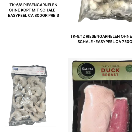
TK-6/8 RIESENGARNELEN
OHNE KOPF MIT SCHALE -
EASYPEEL CA 800GR PREIS
TK-8/12 RIESENGARNELEN OHNE
SCHALE -EASYPEEL CA 750G
URSPRÜNGLICHER PREIS WAR: 14,89 €
AKTUELLER PREIS IST: 11,75 €.