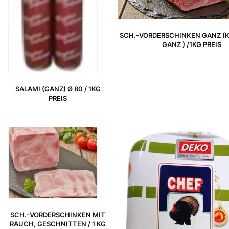
SCH.-VORDERSCHINKEN GANZ (
GANZ ) /1KG PREIS
SALAMI (GANZ) Ø 80 / 1KG
PREIS
URSPRÜNGLICHER PREIS WAR: 8,89 €
AKTUELLER PREIS IST: 7,49 €.
URSPRÜNGLICHER PREIS WAR: 45,95 €
AKTUELLER PREIS IST: 34,95 €.
SCH.-VORDERSCHINKEN MIT
RAUCH, GESCHNITTEN / 1 KG