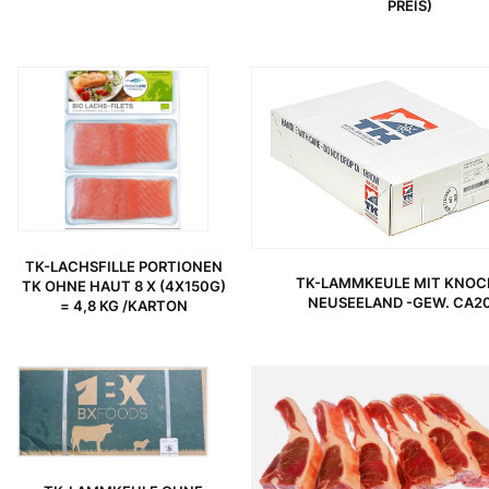
PREIS)
URSPRÜNGLICHER PREIS WAR: 12,99 €
AKTUELLER PREIS IST: 10,39 €.
TK-LACHSFILLE PORTIONEN
TK-LAMMKEULE MIT KNOC
TK OHNE HAUT 8 X (4X150G)
NEUSEELAND -GEW. CA2
= 4,8 KG /KARTON
URSPRÜNGLICHER PREIS WAR: 26,99 €
AKTUELLER PREIS IST: 19,49 €.