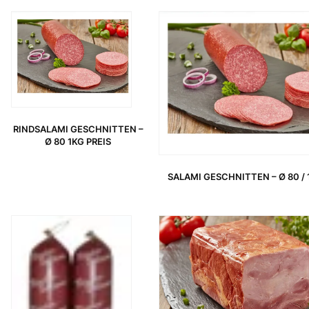
RINDSALAMI GESCHNITTEN –
Ø 80 1KG PREIS
SALAMI GESCHNITTEN – Ø 80 / 
URSPRÜNGLICHER PREIS WAR: 8,49 €
AKTUELLER PREIS IST: 7,19 €.