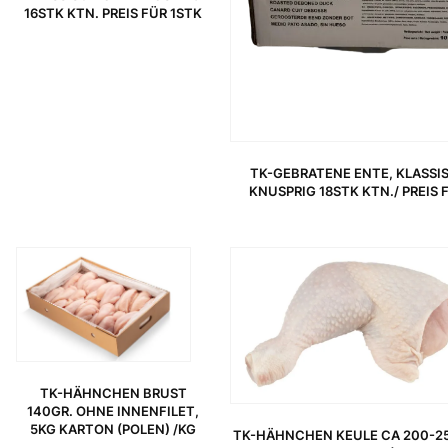
16STK KTN. PREIS FÜR 1STK
TK-GEBRATENE ENTE, KLASSI
KNUSPRIG 18STK KTN./ PREIS 
URSPRÜNGLICHER PREIS WAR: 3,99 €
AKTUELLER PREIS IST: 3,49 €.
TK-HÄHNCHEN BRUST
140GR. OHNE INNENFILET,
5KG KARTON (POLEN) /KG
TK-HÄHNCHEN KEULE CA 200-25