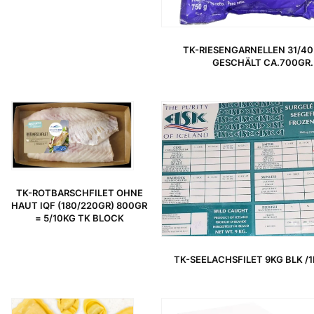
TK-RIESENGARNELLEN 31/40
GESCHÄLT CA.700GR.
TK-ROTBARSCHFILET OHNE
HAUT IQF (180/220GR) 800GR
= 5/10KG TK BLOCK
TK-SEELACHSFILET 9KG BLK /1
URSPRÜNGLICHER PREIS WAR: 22,99 €
AKTUELLER PREIS IST: 18,99 €.