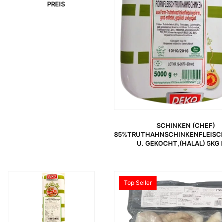
PREIS
SCHINKEN (CHEF)
85%TRUTHAHNSCHINKENFLEIS
U. GEKOCHT,(HALAL) 5KG 
URSPRÜNGLICHER PREIS WAR: 33,99 €
AKTUELLER PREIS IST: 23,45 €.
Top Seller