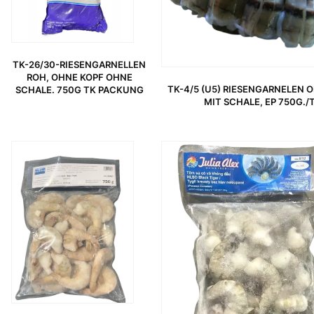
TK-26/30-RIESENGARNELLEN
ROH, OHNE KOPF OHNE
TK-4/5 (U5) RIESENGARNELEN 
SCHALE. 750G TK PACKUNG
MIT SCHALE, EP 750G./
URSPRÜNGLICHER PREIS WAR: 18,99 €
AKTUELLER PREIS IST: 13,99 €.
URSPRÜNGLICHER PREIS WAR: 14,99 €
AKTUELLER PREIS IST: 9,95 €.