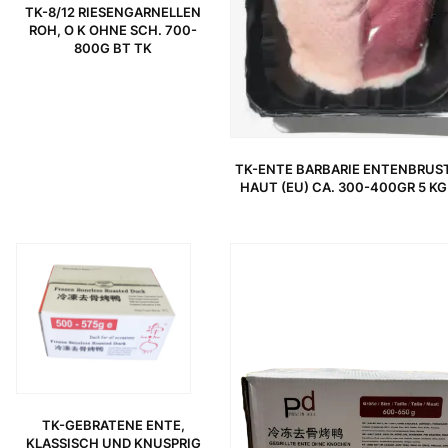
TK-8/12 RIESENGARNELLEN
ROH, O K OHNE SCH. 700-
800G BT TK
TK-ENTE BARBARIE ENTENBRUST
HAUT (EU) CA. 300-400GR 5 K
URSPRÜNGLICHER PREIS WAR: 6,99 €
AKTUELLER PREIS IST: 5,29 €.
URSPRÜNGLICHER PREIS WAR: 7,49 €
AKTUELLER PREIS IST: 4,75 €.
TK-GEBRATENE ENTE,
KLASSISCH UND KNUSPRIG