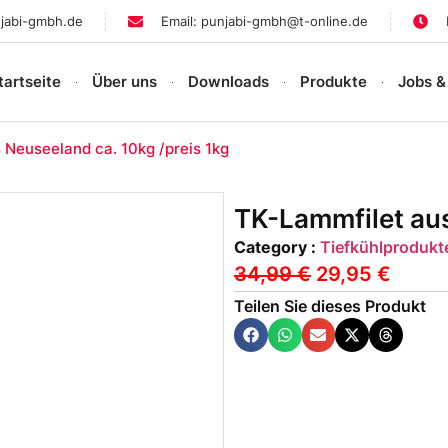
jabi-gmbh.de
Email: punjabi-gmbh@t-online.de
tartseite
Über uns
Downloads
Produkte
Jobs &
 Neuseeland ca. 10kg /preis 1kg
TK-Lammfilet aus
Category :
Tiefkühlprodukt
34,99
€
29,95
€
Teilen Sie dieses Produkt