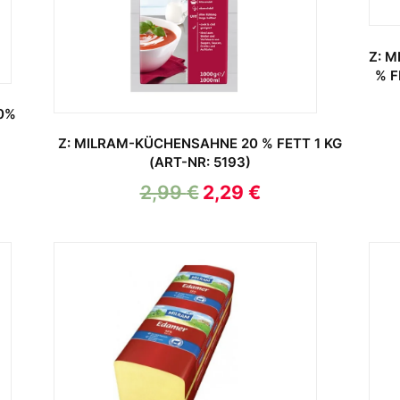
Z: 
% F
40%
Z: MILRAM-KÜCHENSAHNE 20 % FETT 1 KG
(ART-NR: 5193)
2,99
€
2,29
€