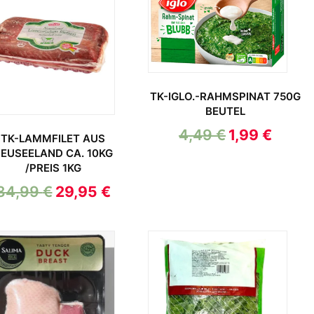
TK-IGLO.-RAHMSPINAT 750G
BEUTEL
4,49
€
1,99
€
TK-LAMMFILET AUS
EUSEELAND CA. 10KG
/PREIS 1KG
34,99
€
29,95
€