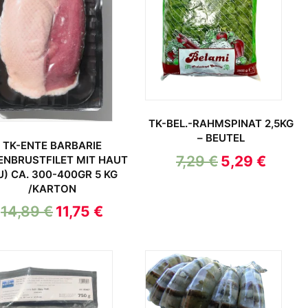
TK-BEL.-RAHMSPINAT 2,5KG
– BEUTEL
TK-ENTE BARBARIE
7,29
€
5,29
€
ENBRUSTFILET MIT HAUT
U) CA. 300-400GR 5 KG
/KARTON
14,89
€
11,75
€