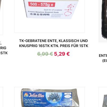
TK-GEBRATENE ENTE, KLASSISCH UND
,
KNUSPRIG 16STK KTN. PREIS FÜR 1STK
RIG
1STK
6,99
€
5,29
€
ENT
(E