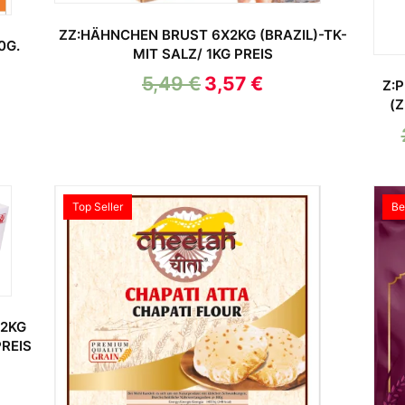
ZZ:HÄHNCHEN BRUST 6X2KG (BRAZIL)-TK-
0G.
MIT SALZ/ 1KG PREIS
5,49
€
3,57
€
Z:
(
Top Seller
Be
X2KG
PREIS