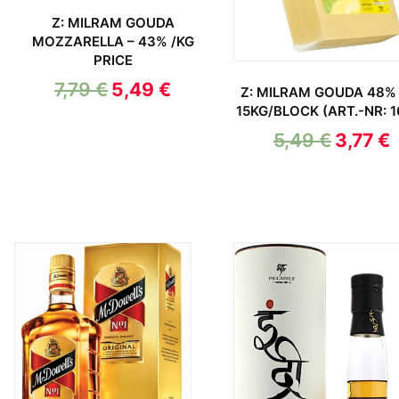
Z: MILRAM GOUDA
MOZZARELLA – 43% /KG
PRICE
7,79
€
5,49
€
Z: MILRAM GOUDA 48%
15KG/BLOCK (ART.-NR: 1
5,49
€
3,77
€