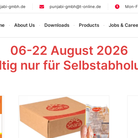
jabi-gmbh.de
punjabi-gmbh@t-online.de
Mon-Fr
me
About Us
Downloads
Products
Jobs & Caree
06-22 August 2026
tig nur für Selbstabho