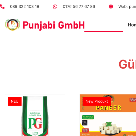
089 322 103 19
0176 56 77 67 86
Web: pun
Special Offer
Ho
Gül
NEU
New Produkt