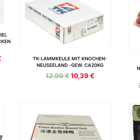
IEL
CKEN
€
TK-LAMMKEULE MIT KNOCHEN-
NEUSEELAND -GEW. CA20KG
N
12,99
€
10,39
€