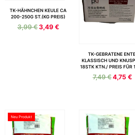
TK-HÄHNCHEN KEULE CA
200-250G ST.(KG PREIS)
3,99
€
3,49
€
TK-GEBRATENE ENTE
KLASSISCH UND KNUSP
18STK KTN./ PREIS FÜR 
7,49
€
4,75
€
Neu Produkt