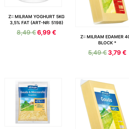
Z:: MILRAM YOGHURT 5KG
3,5% FAT (ART-NR: 5198)
8,49
€
6,99
€
Z:: MILRAM EDAMER 
BLOCK *
5,49
€
3,79
€