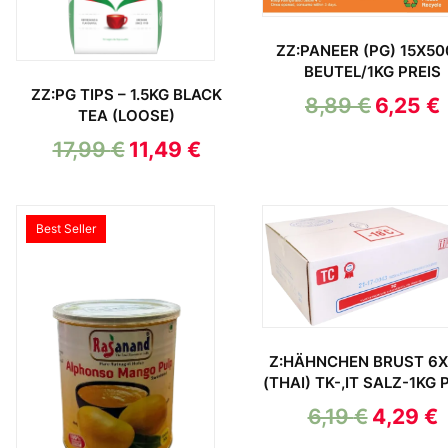
ZZ:PANEER (PG) 15X50
BEUTEL/1KG PREIS
ZZ:PG TIPS – 1.5KG BLACK
8,89
€
6,25
€
TEA (LOOSE)
17,99
€
11,49
€
Best Seller
Z:HÄHNCHEN BRUST 6
(THAI) TK-,IT SALZ-1KG 
6,19
€
4,29
€