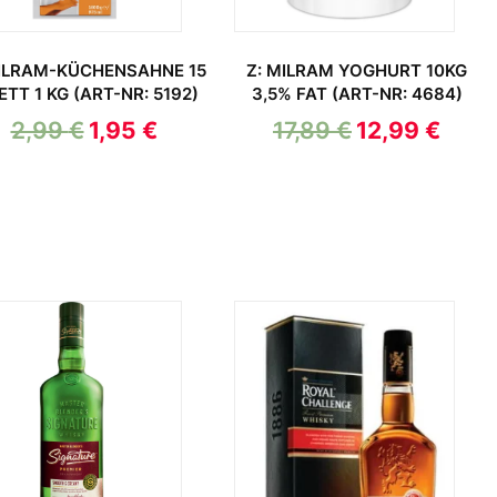
MILRAM-KÜCHENSAHNE 15
Z: MILRAM YOGHURT 10KG
ETT 1 KG (ART-NR: 5192)
3,5% FAT (ART-NR: 4684)
2,99
€
1,95
€
17,89
€
12,99
€