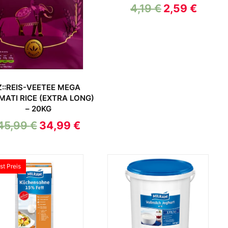
4,19
€
2,59
€
Z::REIS-VEETEE MEGA
MATI RICE (EXTRA LONG)
– 20KG
45,99
€
34,99
€
st Preis