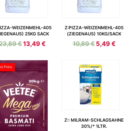
PIZZA-WEIZENMEHL-405
Z:PIZZA-WEIZENMEHL-405
ZIEGENAUS) 25KG SACK
(ZIEGENAUS) 10KG/SACK
23,89
€
13,49
€
10,89
€
5,49
€
st Preis
Z:: MILRAM-SCHLAGSAHNE
30%/* 1LTR.