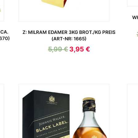
WH
 CA.
Z: MILRAM EDAMER 3KG BROT./KG PREIS
670)
(ART-NR: 1665)
5,99
€
3,95
€