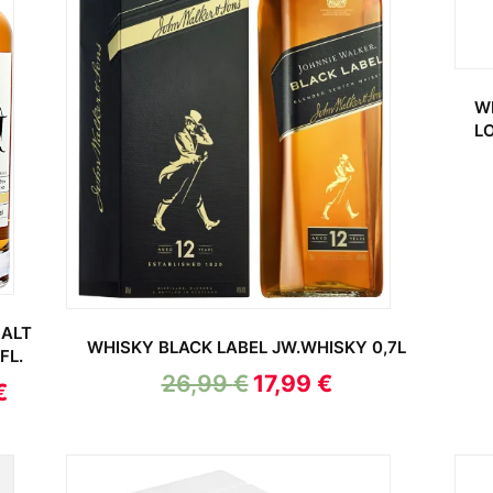
W
L
MALT
WHISKY BLACK LABEL JW.WHISKY 0,7L
FL.
26,99
€
17,99
€
€