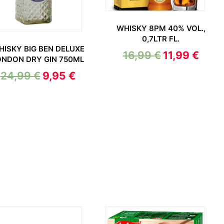
WHISKY 8PM 40% VOL.,
0,7LTR FL.
HISKY BIG BEN DELUXE
16,99
€
11,99
€
ONDON DRY GIN 750ML
24,99
€
9,95
€